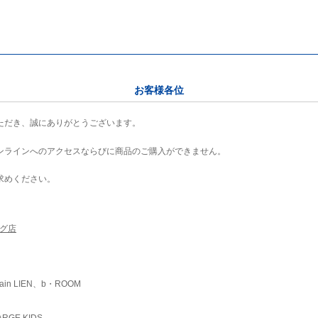
お客様各位
ただき、誠にありがとうございます。
ンラインへのアクセスならびに商品のご購入ができません。
求めください。
ング店
ain LIEN、b・ROOM
RGE KIDS