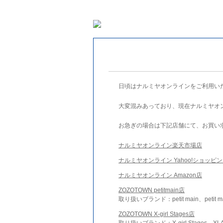
日頃はナルミヤオンラインをご利用い
大変混みあっており、現在ナルミヤオ
お急ぎの場合は下記店舗にて、お買い
ナルミヤオンライン楽天市場店
ナルミヤオンライン Yahoo!ショッピ
ナルミヤオンライン Amazon店
ZOZOTOWN petitmain店
取り扱いブランド：petit main、petit m
ZOZOTOWN X-girl Stages店
取り扱いブランド：X-girl Stages、XLA