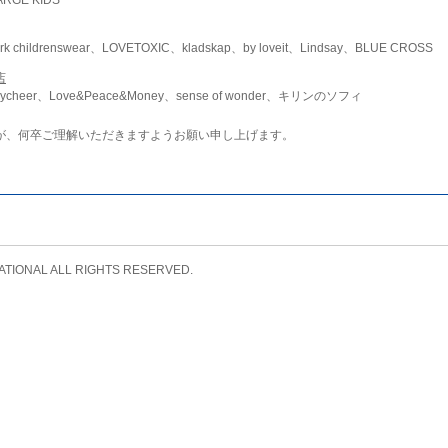
childrenswear、LOVETOXIC、kladskap、by loveit、Lindsay、BLUE CROSS
店
ycheer、Love&Peace&Money、sense of wonder、キリンのソフィ
が、何卒ご理解いただきますようお願い申し上げます。