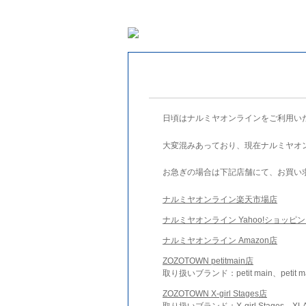
日頃はナルミヤオンラインをご利用い
大変混みあっており、現在ナルミヤオ
お急ぎの場合は下記店舗にて、お買い
ナルミヤオンライン楽天市場店
ナルミヤオンライン Yahoo!ショッピ
ナルミヤオンライン Amazon店
ZOZOTOWN petitmain店
取り扱いブランド：petit main、petit m
ZOZOTOWN X-girl Stages店
取り扱いブランド：X-girl Stages、XLA