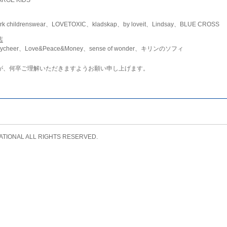
childrenswear、LOVETOXIC、kladskap、by loveit、Lindsay、BLUE CROSS
店
ycheer、Love&Peace&Money、sense of wonder、キリンのソフィ
が、何卒ご理解いただきますようお願い申し上げます。