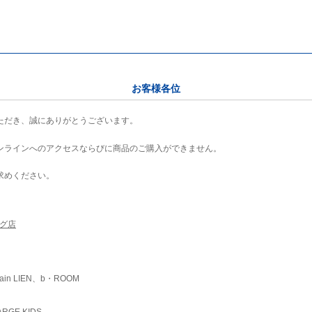
お客様各位
ただき、誠にありがとうございます。
ンラインへのアクセスならびに商品のご購入ができません。
求めください。
ング店
ain LIEN、b・ROOM
RGE KIDS