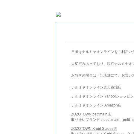
日頃はナルミヤオンラインをご利用い
大変混みあっており、現在ナルミヤオ
お急ぎの場合は下記店舗にて、お買い
ナルミヤオンライン楽天市場店
ナルミヤオンライン Yahoo!ショッピ
ナルミヤオンライン Amazon店
ZOZOTOWN petitmain店
取り扱いブランド：petit main、petit m
ZOZOTOWN X-girl Stages店
取り扱いブランド：X-girl Stages、XLA