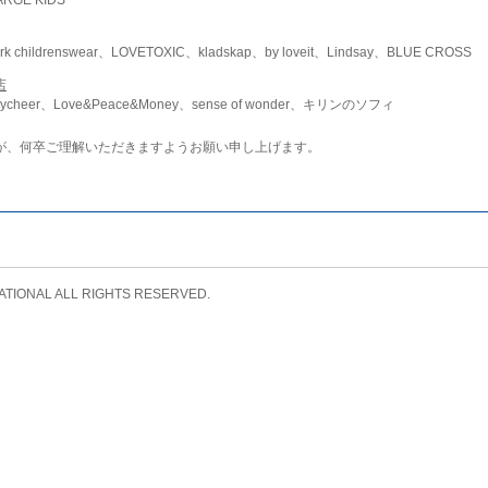
childrenswear、LOVETOXIC、kladskap、by loveit、Lindsay、BLUE CROSS
店
ycheer、Love&Peace&Money、sense of wonder、キリンのソフィ
が、何卒ご理解いただきますようお願い申し上げます。