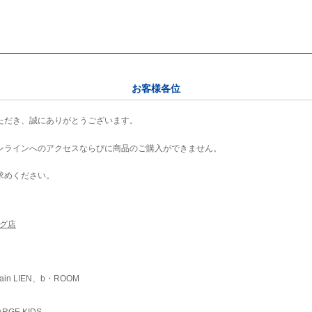
お客様各位
ただき、誠にありがとうございます。
ンラインへのアクセスならびに商品のご購入ができません。
求めください。
ング店
ain LIEN、b・ROOM
RGE KIDS