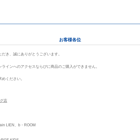
お客様各位
ただき、誠にありがとうございます。
ンラインへのアクセスならびに商品のご購入ができません。
求めください。
ング店
ain LIEN、b・ROOM
RGE KIDS