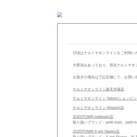
日頃はナルミヤオンラインをご利用い
大変混みあっており、現在ナルミヤオ
お急ぎの場合は下記店舗にて、お買い
ナルミヤオンライン楽天市場店
ナルミヤオンライン Yahoo!ショッピ
ナルミヤオンライン Amazon店
ZOZOTOWN petitmain店
取り扱いブランド：petit main、petit m
ZOZOTOWN X-girl Stages店
取り扱いブランド：X-girl Stages、XLA