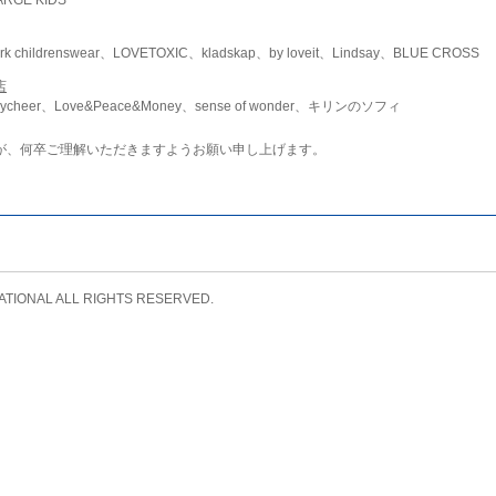
childrenswear、LOVETOXIC、kladskap、by loveit、Lindsay、BLUE CROSS
店
ycheer、Love&Peace&Money、sense of wonder、キリンのソフィ
が、何卒ご理解いただきますようお願い申し上げます。