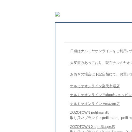
日頃はナルミヤオンラインをご利用い
大変混みあっており、現在ナルミヤオ
お急ぎの場合は下記店舗にて、お買い
ナルミヤオンライン楽天市場店
ナルミヤオンライン Yahoo!ショッピ
ナルミヤオンライン Amazon店
ZOZOTOWN petitmain店
取り扱いブランド：petit main、petit m
ZOZOTOWN X-girl Stages店
取り扱いブランド：X-girl Stages、XLA