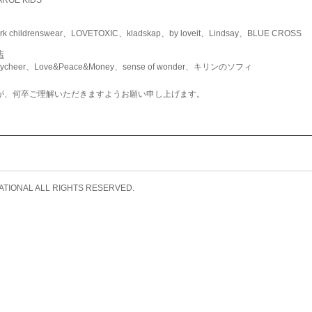
childrenswear、LOVETOXIC、kladskap、by loveit、Lindsay、BLUE CROSS
店
ycheer、Love&Peace&Money、sense of wonder、キリンのソフィ
が、何卒ご理解いただきますようお願い申し上げます。