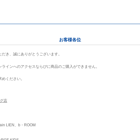
お客様各位
ただき、誠にありがとうございます。
ンラインへのアクセスならびに商品のご購入ができません。
求めください。
ング店
ain LIEN、b・ROOM
RGE KIDS