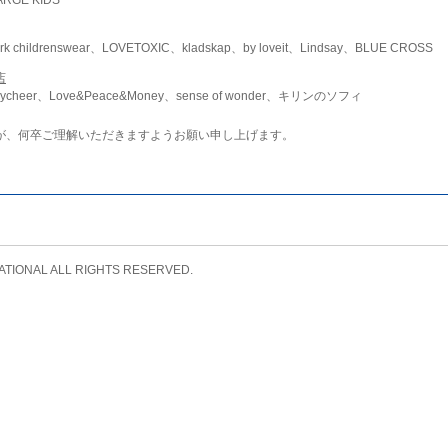
childrenswear、LOVETOXIC、kladskap、by loveit、Lindsay、BLUE CROSS
店
ycheer、Love&Peace&Money、sense of wonder、キリンのソフィ
が、何卒ご理解いただきますようお願い申し上げます。