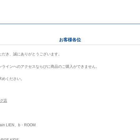
お客様各位
ただき、誠にありがとうございます。
ンラインへのアクセスならびに商品のご購入ができません。
求めください。
ング店
ain LIEN、b・ROOM
RGE KIDS