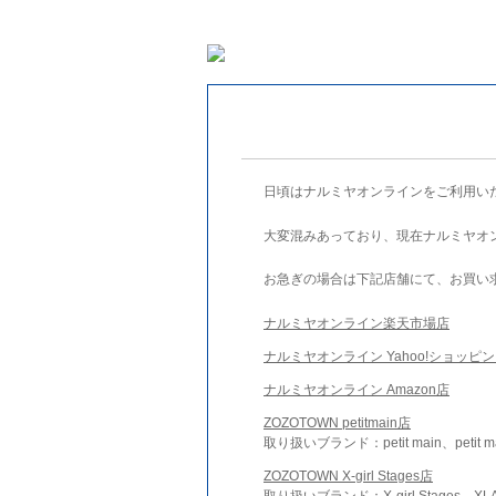
日頃はナルミヤオンラインをご利用い
大変混みあっており、現在ナルミヤオ
お急ぎの場合は下記店舗にて、お買い
ナルミヤオンライン楽天市場店
ナルミヤオンライン Yahoo!ショッピ
ナルミヤオンライン Amazon店
ZOZOTOWN petitmain店
取り扱いブランド：petit main、petit m
ZOZOTOWN X-girl Stages店
取り扱いブランド：X-girl Stages、XLA