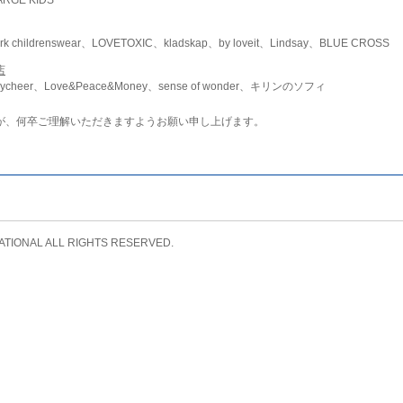
childrenswear、LOVETOXIC、kladskap、by loveit、Lindsay、BLUE CROSS
店
ycheer、Love&Peace&Money、sense of wonder、キリンのソフィ
が、何卒ご理解いただきますようお願い申し上げます。