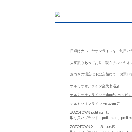
日頃はナルミヤオンラインをご利用い
大変混みあっており、現在ナルミヤオ
お急ぎの場合は下記店舗にて、お買い
ナルミヤオンライン楽天市場店
ナルミヤオンライン Yahoo!ショッピ
ナルミヤオンライン Amazon店
ZOZOTOWN petitmain店
取り扱いブランド：petit main、petit m
ZOZOTOWN X-girl Stages店
取り扱いブランド：X-girl Stages、XLA