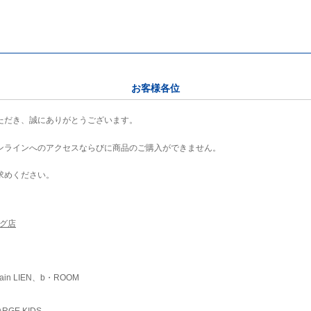
お客様各位
ただき、誠にありがとうございます。
ンラインへのアクセスならびに商品のご購入ができません。
求めください。
ング店
ain LIEN、b・ROOM
RGE KIDS