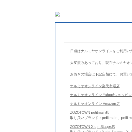
日頃はナルミヤオンラインをご利用い
大変混みあっており、現在ナルミヤオ
お急ぎの場合は下記店舗にて、お買い
ナルミヤオンライン楽天市場店
ナルミヤオンライン Yahoo!ショッピ
ナルミヤオンライン Amazon店
ZOZOTOWN petitmain店
取り扱いブランド：petit main、petit m
ZOZOTOWN X-girl Stages店
取り扱いブランド：X-girl Stages、XLA