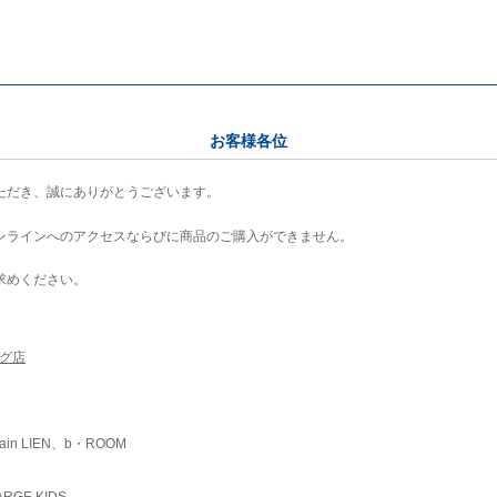
お客様各位
ただき、誠にありがとうございます。
ンラインへのアクセスならびに商品のご購入ができません。
求めください。
ング店
ain LIEN、b・ROOM
RGE KIDS