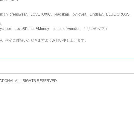
childrenswear、LOVETOXIC、kladskap、by loveit、Lindsay、BLUE CROSS
店
ycheer、Love&Peace&Money、sense of wonder、キリンのソフィ
が、何卒ご理解いただきますようお願い申し上げます。