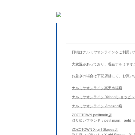
日頃はナルミヤオンラインをご利用い
大変混みあっており、現在ナルミヤオ
お急ぎの場合は下記店舗にて、お買い
ナルミヤオンライン楽天市場店
ナルミヤオンライン Yahoo!ショッピ
ナルミヤオンライン Amazon店
ZOZOTOWN petitmain店
取り扱いブランド：petit main、petit m
ZOZOTOWN X-girl Stages店
取り扱いブランド：X-girl Stages、XLA