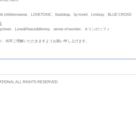
childrenswear、LOVETOXIC、kladskap、by loveit、Lindsay、BLUE CROSS
店
ycheer、Love&Peace&Money、sense of wonder、キリンのソフィ
が、何卒ご理解いただきますようお願い申し上げます。