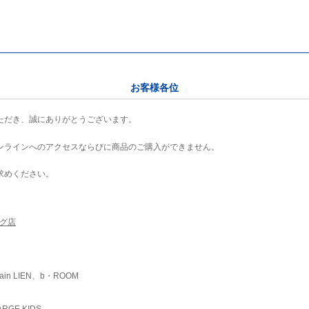
お客様各位
ただき、誠にありがとうございます。
ンラインへのアクセスならびに商品のご購入ができません。
求めください。
ング店
ain LIEN、b・ROOM
RGE KIDS