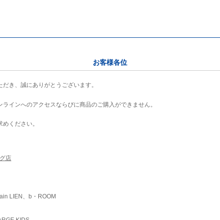
お客様各位
ただき、誠にありがとうございます。
ンラインへのアクセスならびに商品のご購入ができません。
求めください。
ング店
ain LIEN、b・ROOM
RGE KIDS