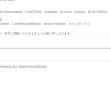
childrenswear、LOVETOXIC、kladskap、by loveit、Lindsay、BLUE CROSS
店
ycheer、Love&Peace&Money、sense of wonder、キリンのソフィ
が、何卒ご理解いただきますようお願い申し上げます。