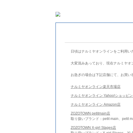
日頃はナルミヤオンラインをご利用い
大変混みあっており、現在ナルミヤオ
お急ぎの場合は下記店舗にて、お買い
ナルミヤオンライン楽天市場店
ナルミヤオンライン Yahoo!ショッピ
ナルミヤオンライン Amazon店
ZOZOTOWN petitmain店
取り扱いブランド：petit main、petit m
ZOZOTOWN X-girl Stages店
取り扱いブランド：X-girl Stages、XLA