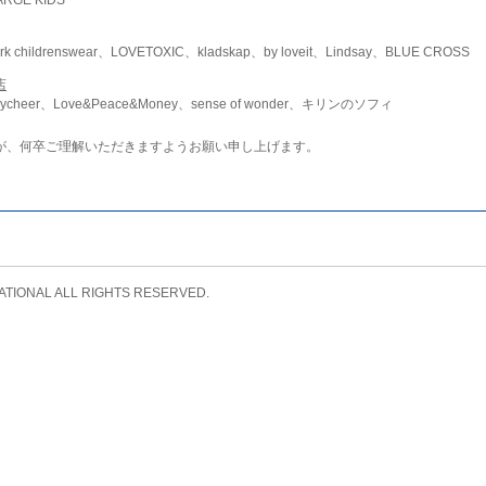
childrenswear、LOVETOXIC、kladskap、by loveit、Lindsay、BLUE CROSS
店
ycheer、Love&Peace&Money、sense of wonder、キリンのソフィ
が、何卒ご理解いただきますようお願い申し上げます。