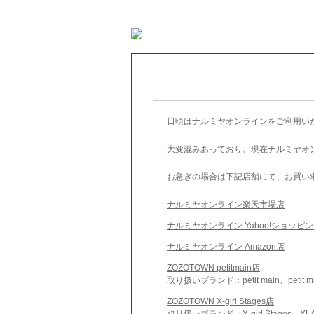
日頃はナルミヤオンラインをご利用い
大変混みあっており、現在ナルミヤオ
お急ぎの場合は下記店舗にて、お買い
ナルミヤオンライン楽天市場店
ナルミヤオンライン Yahoo!ショッピ
ナルミヤオンライン Amazon店
ZOZOTOWN petitmain店
取り扱いブランド：petit main、petit m
ZOZOTOWN X-girl Stages店
取り扱いブランド：X-girl Stages、XLA