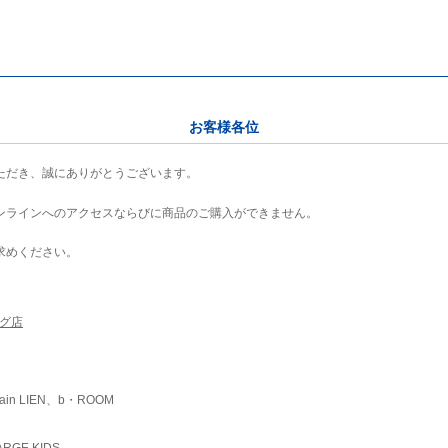
お客様各位
ただき、誠にありがとうございます。
ンラインへのアクセスならびに商品のご購入ができません。
求めください。
ング店
ain LIEN、b・ROOM
RGE KIDS