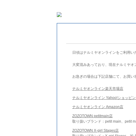
日頃はナルミヤオンラインをご利用い
大変混みあっており、現在ナルミヤオ
お急ぎの場合は下記店舗にて、お買い
ナルミヤオンライン楽天市場店
ナルミヤオンライン Yahoo!ショッピ
ナルミヤオンライン Amazon店
ZOZOTOWN petitmain店
取り扱いブランド：petit main、petit m
ZOZOTOWN X-girl Stages店
取り扱いブランド：X-girl Stages、XLA