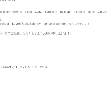
childrenswear、LOVETOXIC、kladskap、by loveit、Lindsay、BLUE CROSS
店
ycheer、Love&Peace&Money、sense of wonder、キリンのソフィ
が、何卒ご理解いただきますようお願い申し上げます。