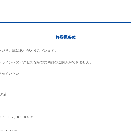
お客様各位
ただき、誠にありがとうございます。
ンラインへのアクセスならびに商品のご購入ができません。
求めください。
ング店
ain LIEN、b・ROOM
RGE KIDS