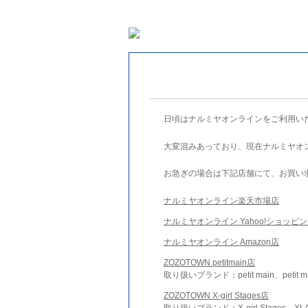
日頃はナルミヤオンラインをご利用い
大変混みあっており、現在ナルミヤオ
お急ぎの場合は下記店舗にて、お買い
ナルミヤオンライン楽天市場店
ナルミヤオンライン Yahoo!ショッピ
ナルミヤオンライン Amazon店
ZOZOTOWN petitmain店
取り扱いブランド：petit main、petit m
ZOZOTOWN X-girl Stages店
取り扱いブランド：X-girl Stages、XLA