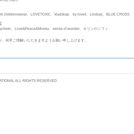
childrenswear、LOVETOXIC、kladskap、by loveit、Lindsay、BLUE CROSS
店
ycheer、Love&Peace&Money、sense of wonder、キリンのソフィ
が、何卒ご理解いただきますようお願い申し上げます。