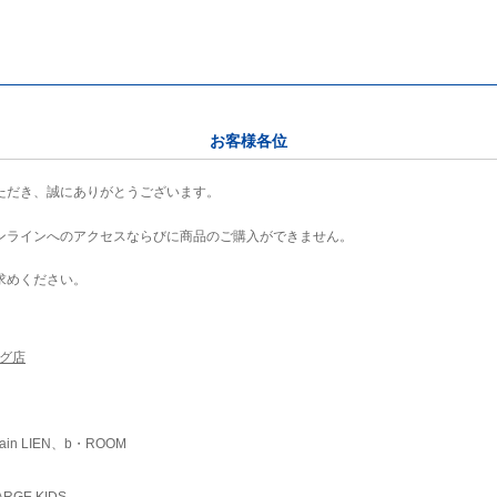
お客様各位
ただき、誠にありがとうございます。
ンラインへのアクセスならびに商品のご購入ができません。
求めください。
ング店
ain LIEN、b・ROOM
RGE KIDS