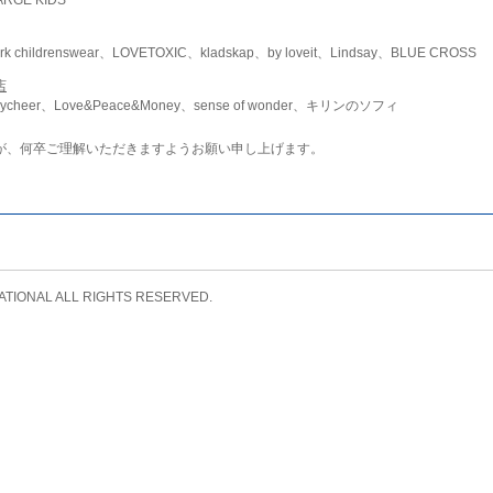
childrenswear、LOVETOXIC、kladskap、by loveit、Lindsay、BLUE CROSS
店
ycheer、Love&Peace&Money、sense of wonder、キリンのソフィ
が、何卒ご理解いただきますようお願い申し上げます。