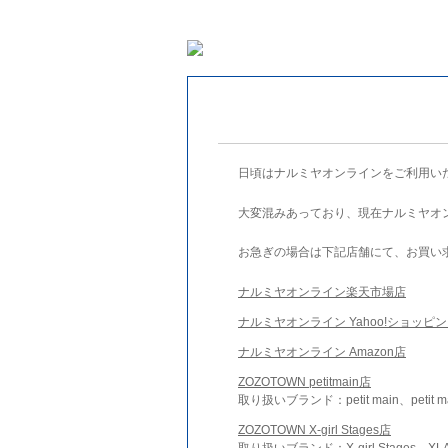
日頃はナルミヤオンラインをご利用い
大変混みあっており、現在ナルミヤオ
お急ぎの場合は下記店舗にて、お買い
ナルミヤオンライン楽天市場店
ナルミヤオンライン Yahoo!ショッピ
ナルミヤオンライン Amazon店
ZOZOTOWN petitmain店
取り扱いブランド：petit main、petit m
ZOZOTOWN X-girl Stages店
取り扱いブランド：X-girl Stages、XLA