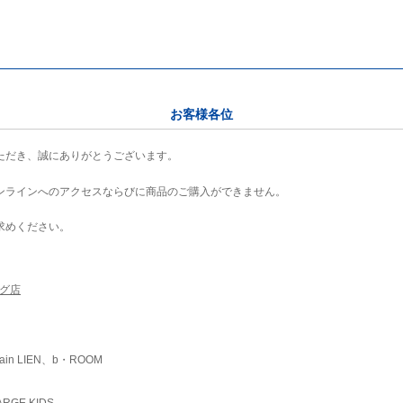
お客様各位
ただき、誠にありがとうございます。
ンラインへのアクセスならびに商品のご購入ができません。
求めください。
ング店
ain LIEN、b・ROOM
RGE KIDS