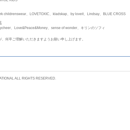
childrenswear、LOVETOXIC、kladskap、by loveit、Lindsay、BLUE CROSS
店
ycheer、Love&Peace&Money、sense of wonder、キリンのソフィ
が、何卒ご理解いただきますようお願い申し上げます。