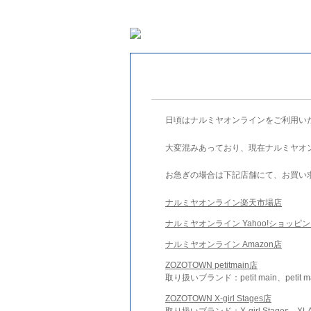
日頃はナルミヤオンラインをご利用い
大変混みあっており、現在ナルミヤオ
お急ぎの場合は下記店舗にて、お買い
ナルミヤオンライン楽天市場店
ナルミヤオンライン Yahoo!ショッピ
ナルミヤオンライン Amazon店
ZOZOTOWN petitmain店
取り扱いブランド：petit main、petit m
ZOZOTOWN X-girl Stages店
取り扱いブランド：X-girl Stages、XLA