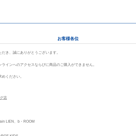
お客様各位
ただき、誠にありがとうございます。
ンラインへのアクセスならびに商品のご購入ができません。
求めください。
ング店
ain LIEN、b・ROOM
RGE KIDS