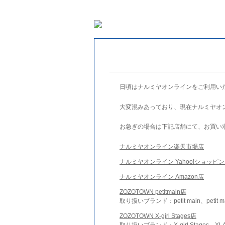
日頃はナルミヤオンラインをご利用い
大変混みあっており、現在ナルミヤオ
お急ぎの場合は下記店舗にて、お買い
ナルミヤオンライン楽天市場店
ナルミヤオンライン Yahoo!ショッピ
ナルミヤオンライン Amazon店
ZOZOTOWN petitmain店
取り扱いブランド：petit main、petit m
ZOZOTOWN X-girl Stages店
取り扱いブランド：X-girl Stages、XLA