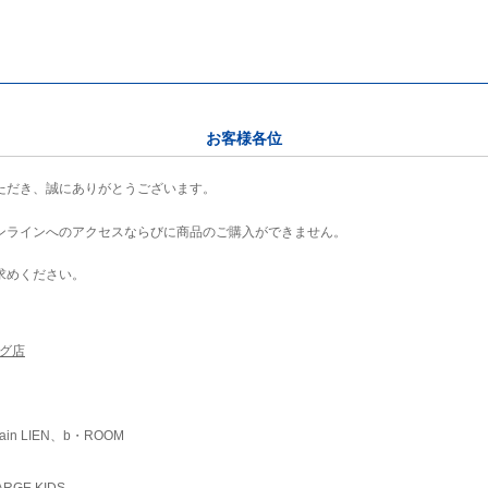
お客様各位
ただき、誠にありがとうございます。
ンラインへのアクセスならびに商品のご購入ができません。
求めください。
ング店
ain LIEN、b・ROOM
RGE KIDS