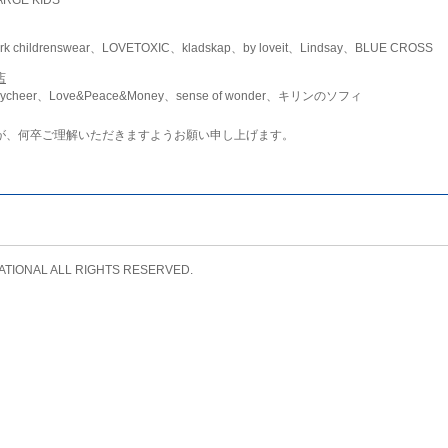
childrenswear、LOVETOXIC、kladskap、by loveit、Lindsay、BLUE CROSS
店
ycheer、Love&Peace&Money、sense of wonder、キリンのソフィ
が、何卒ご理解いただきますようお願い申し上げます。