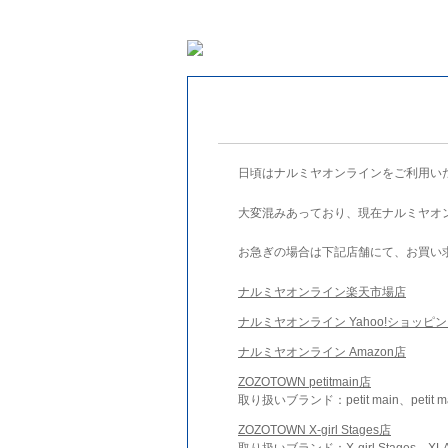
日頃はナルミヤオンラインをご利用い
大変混みあっており、現在ナルミヤオ
お急ぎの場合は下記店舗にて、お買い
ナルミヤオンライン楽天市場店
ナルミヤオンライン Yahoo!ショッピ
ナルミヤオンライン Amazon店
ZOZOTOWN petitmain店
取り扱いブランド：petit main、petit m
ZOZOTOWN X-girl Stages店
取り扱いブランド：X-girl Stages、XLA