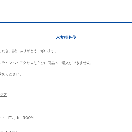
お客様各位
ただき、誠にありがとうございます。
ンラインへのアクセスならびに商品のご購入ができません。
求めください。
ング店
ain LIEN、b・ROOM
RGE KIDS