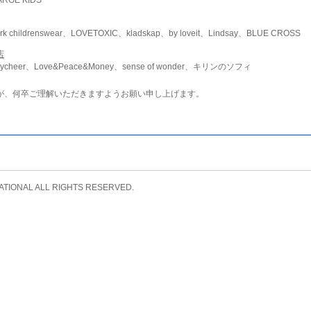
childrenswear、LOVETOXIC、kladskap、by loveit、Lindsay、BLUE CROSS
店
ycheer、Love&Peace&Money、sense of wonder、キリンのソフィ
が、何卒ご理解いただきますようお願い申し上げます。