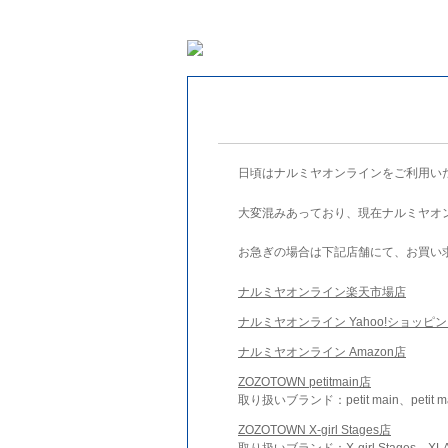
日頃はナルミヤオンラインをご利用い
大変混みあっており、現在ナルミヤオ
お急ぎの場合は下記店舗にて、お買い
ナルミヤオンライン楽天市場店
ナルミヤオンライン Yahoo!ショッピ
ナルミヤオンライン Amazon店
ZOZOTOWN petitmain店
取り扱いブランド：petit main、petit m
ZOZOTOWN X-girl Stages店
取り扱いブランド：X-girl Stages、XLA