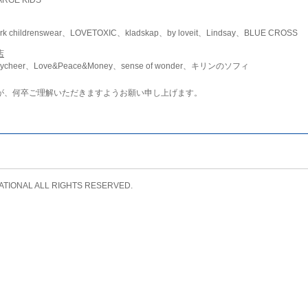
childrenswear、LOVETOXIC、kladskap、by loveit、Lindsay、BLUE CROSS
店
ycheer、Love&Peace&Money、sense of wonder、キリンのソフィ
が、何卒ご理解いただきますようお願い申し上げます。