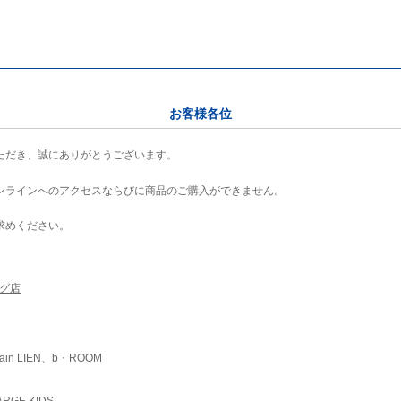
お客様各位
ただき、誠にありがとうございます。
ンラインへのアクセスならびに商品のご購入ができません。
求めください。
ング店
ain LIEN、b・ROOM
RGE KIDS