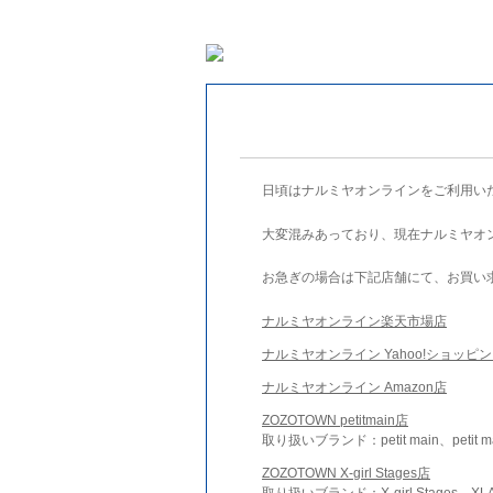
日頃はナルミヤオンラインをご利用い
大変混みあっており、現在ナルミヤオ
お急ぎの場合は下記店舗にて、お買い
ナルミヤオンライン楽天市場店
ナルミヤオンライン Yahoo!ショッピ
ナルミヤオンライン Amazon店
ZOZOTOWN petitmain店
取り扱いブランド：petit main、petit m
ZOZOTOWN X-girl Stages店
取り扱いブランド：X-girl Stages、XLA