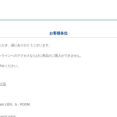
お客様各位
ただき、誠にありがとうございます。
ンラインへのアクセスならびに商品のご購入ができません。
求めください。
ング店
ain LIEN、b・ROOM
RGE KIDS