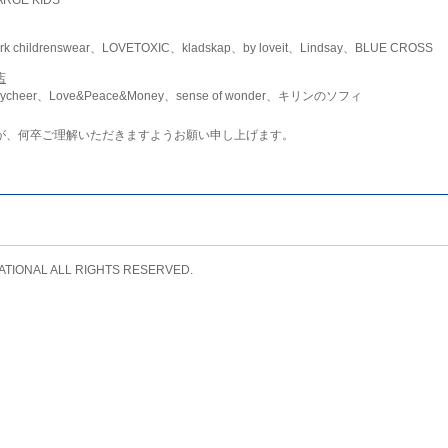
childrenswear、LOVETOXIC、kladskap、by loveit、Lindsay、BLUE CROSS
店
ycheer、Love&Peace&Money、sense of wonder、キリンのソフィ
が、何卒ご理解いただきますようお願い申し上げます。