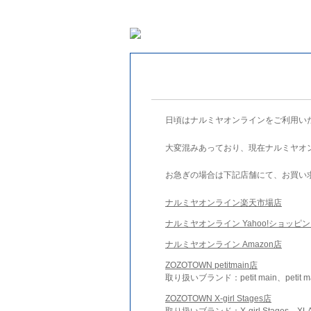
日頃はナルミヤオンラインをご利用い
大変混みあっており、現在ナルミヤオ
お急ぎの場合は下記店舗にて、お買い
ナルミヤオンライン楽天市場店
ナルミヤオンライン Yahoo!ショッピ
ナルミヤオンライン Amazon店
ZOZOTOWN petitmain店
取り扱いブランド：petit main、petit m
ZOZOTOWN X-girl Stages店
取り扱いブランド：X-girl Stages、XLA