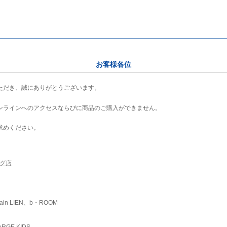
お客様各位
ただき、誠にありがとうございます。
ンラインへのアクセスならびに商品のご購入ができません。
求めください。
ング店
ain LIEN、b・ROOM
RGE KIDS