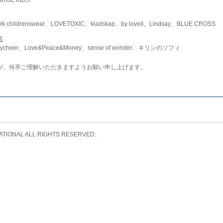
childrenswear、LOVETOXIC、kladskap、by loveit、Lindsay、BLUE CROSS
店
ycheer、Love&Peace&Money、sense of wonder、キリンのソフィ
が、何卒ご理解いただきますようお願い申し上げます。