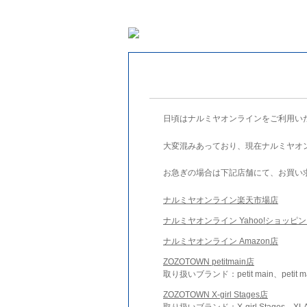
日頃はナルミヤオンラインをご利用い
大変混みあっており、現在ナルミヤオ
お急ぎの場合は下記店舗にて、お買い
ナルミヤオンライン楽天市場店
ナルミヤオンライン Yahoo!ショッピ
ナルミヤオンライン Amazon店
ZOZOTOWN petitmain店
取り扱いブランド：petit main、petit m
ZOZOTOWN X-girl Stages店
取り扱いブランド：X-girl Stages、XLA