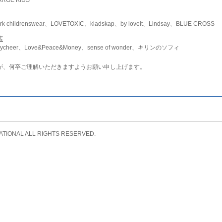
childrenswear、LOVETOXIC、kladskap、by loveit、Lindsay、BLUE CROSS
店
ycheer、Love&Peace&Money、sense of wonder、キリンのソフィ
が、何卒ご理解いただきますようお願い申し上げます。