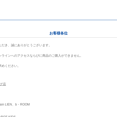
お客様各位
ただき、誠にありがとうございます。
ンラインへのアクセスならびに商品のご購入ができません。
求めください。
ング店
ain LIEN、b・ROOM
RGE KIDS