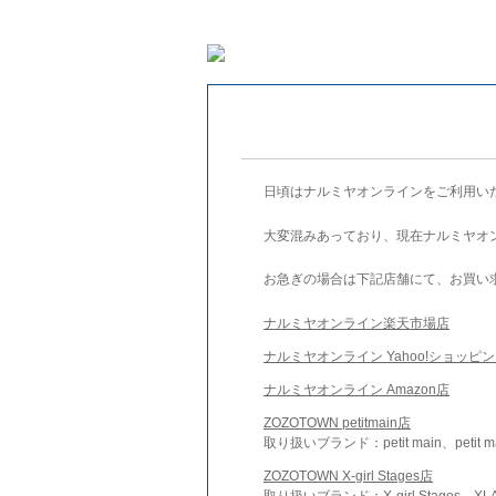
日頃はナルミヤオンラインをご利用い
大変混みあっており、現在ナルミヤオ
お急ぎの場合は下記店舗にて、お買い
ナルミヤオンライン楽天市場店
ナルミヤオンライン Yahoo!ショッピ
ナルミヤオンライン Amazon店
ZOZOTOWN petitmain店
取り扱いブランド：petit main、petit m
ZOZOTOWN X-girl Stages店
取り扱いブランド：X-girl Stages、XLA