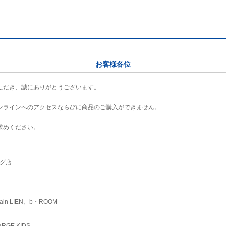
お客様各位
ただき、誠にありがとうございます。
ンラインへのアクセスならびに商品のご購入ができません。
求めください。
ング店
ain LIEN、b・ROOM
RGE KIDS