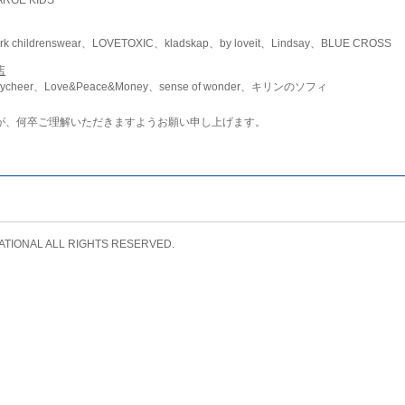
childrenswear、LOVETOXIC、kladskap、by loveit、Lindsay、BLUE CROSS
店
ycheer、Love&Peace&Money、sense of wonder、キリンのソフィ
が、何卒ご理解いただきますようお願い申し上げます。