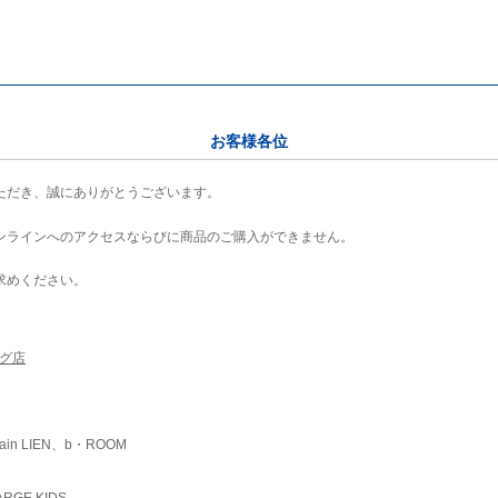
お客様各位
ただき、誠にありがとうございます。
ンラインへのアクセスならびに商品のご購入ができません。
求めください。
ング店
ain LIEN、b・ROOM
RGE KIDS