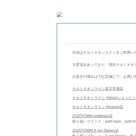
日頃はナルミヤオンラインをご利用い
大変混みあっており、現在ナルミヤオ
お急ぎの場合は下記店舗にて、お買い
ナルミヤオンライン楽天市場店
ナルミヤオンライン Yahoo!ショッピ
ナルミヤオンライン Amazon店
ZOZOTOWN petitmain店
取り扱いブランド：petit main、petit m
ZOZOTOWN X-girl Stages店
取り扱いブランド：X-girl Stages、XLA