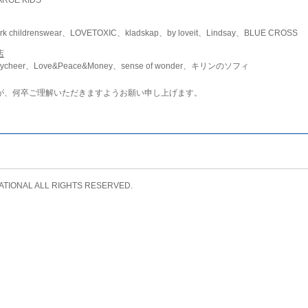
childrenswear、LOVETOXIC、kladskap、by loveit、Lindsay、BLUE CROSS
店
ycheer、Love&Peace&Money、sense of wonder、キリンのソフィ
が、何卒ご理解いただきますようお願い申し上げます。