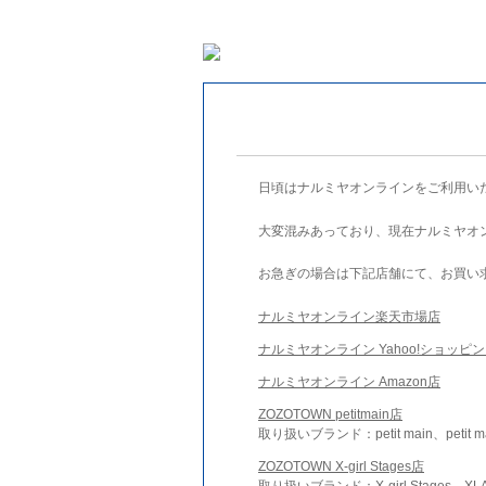
日頃はナルミヤオンラインをご利用い
大変混みあっており、現在ナルミヤオ
お急ぎの場合は下記店舗にて、お買い
ナルミヤオンライン楽天市場店
ナルミヤオンライン Yahoo!ショッピ
ナルミヤオンライン Amazon店
ZOZOTOWN petitmain店
取り扱いブランド：petit main、petit m
ZOZOTOWN X-girl Stages店
取り扱いブランド：X-girl Stages、XLA