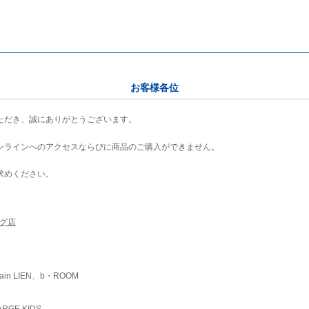
お客様各位
ただき、誠にありがとうございます。
ンラインへのアクセスならびに商品のご購入ができません。
求めください。
ング店
ain LIEN、b・ROOM
RGE KIDS