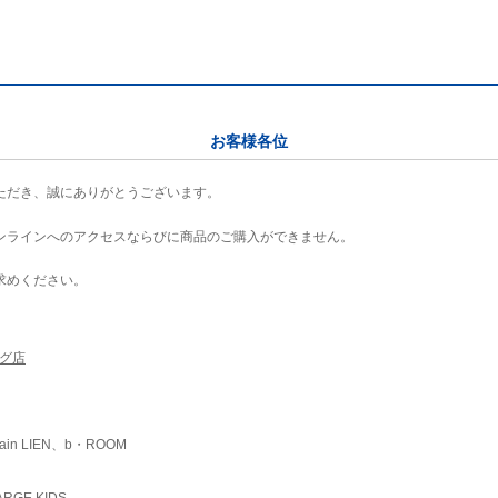
お客様各位
ただき、誠にありがとうございます。
ンラインへのアクセスならびに商品のご購入ができません。
求めください。
ング店
ain LIEN、b・ROOM
RGE KIDS