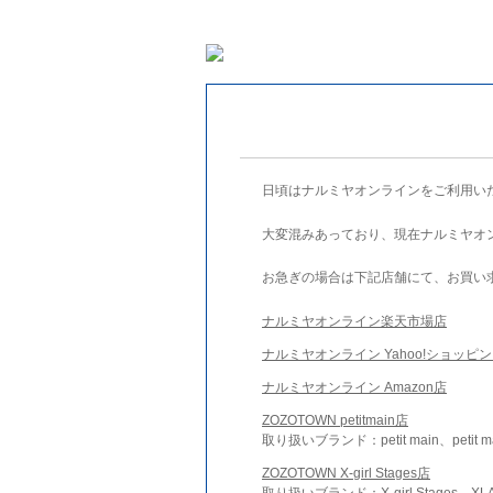
日頃はナルミヤオンラインをご利用い
大変混みあっており、現在ナルミヤオ
お急ぎの場合は下記店舗にて、お買い
ナルミヤオンライン楽天市場店
ナルミヤオンライン Yahoo!ショッピ
ナルミヤオンライン Amazon店
ZOZOTOWN petitmain店
取り扱いブランド：petit main、petit m
ZOZOTOWN X-girl Stages店
取り扱いブランド：X-girl Stages、XLA