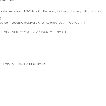
childrenswear、LOVETOXIC、kladskap、by loveit、Lindsay、BLUE CROSS
店
ycheer、Love&Peace&Money、sense of wonder、キリンのソフィ
が、何卒ご理解いただきますようお願い申し上げます。