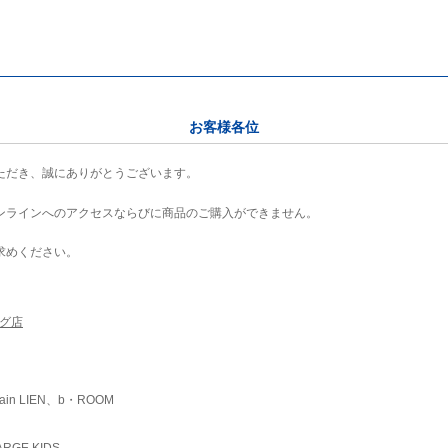
お客様各位
ただき、誠にありがとうございます。
ンラインへのアクセスならびに商品のご購入ができません。
求めください。
ング店
ain LIEN、b・ROOM
RGE KIDS