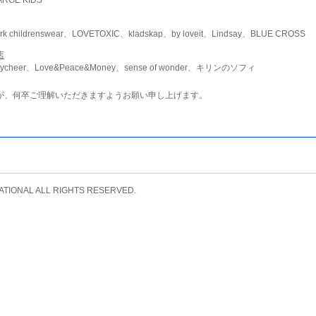
childrenswear、LOVETOXIC、kladskap、by loveit、Lindsay、BLUE CROSS
店
ycheer、Love&Peace&Money、sense of wonder、キリンのソフィ
が、何卒ご理解いただきますようお願い申し上げます。