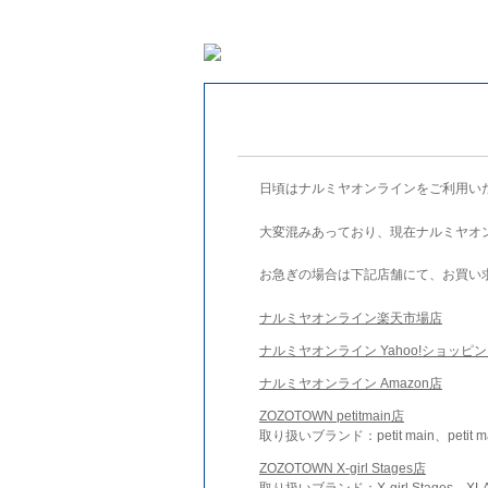
日頃はナルミヤオンラインをご利用い
大変混みあっており、現在ナルミヤオ
お急ぎの場合は下記店舗にて、お買い
ナルミヤオンライン楽天市場店
ナルミヤオンライン Yahoo!ショッピ
ナルミヤオンライン Amazon店
ZOZOTOWN petitmain店
取り扱いブランド：petit main、petit m
ZOZOTOWN X-girl Stages店
取り扱いブランド：X-girl Stages、XLA