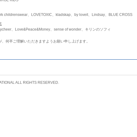
childrenswear、LOVETOXIC、kladskap、by loveit、Lindsay、BLUE CROSS
店
ycheer、Love&Peace&Money、sense of wonder、キリンのソフィ
が、何卒ご理解いただきますようお願い申し上げます。