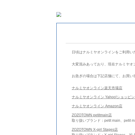
日頃はナルミヤオンラインをご利用い
大変混みあっており、現在ナルミヤオ
お急ぎの場合は下記店舗にて、お買い
ナルミヤオンライン楽天市場店
ナルミヤオンライン Yahoo!ショッピ
ナルミヤオンライン Amazon店
ZOZOTOWN petitmain店
取り扱いブランド：petit main、petit m
ZOZOTOWN X-girl Stages店
取り扱いブランド：X-girl Stages、XLA