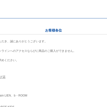
お客様各位
ただき、誠にありがとうございます。
ンラインへのアクセスならびに商品のご購入ができません。
求めください。
ング店
ain LIEN、b・ROOM
RGE KIDS