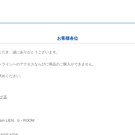
お客様各位
ただき、誠にありがとうございます。
ンラインへのアクセスならびに商品のご購入ができません。
求めください。
ング店
ain LIEN、b・ROOM
RGE KIDS