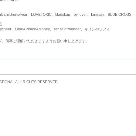
childrenswear、LOVETOXIC、kladskap、by loveit、Lindsay、BLUE CROSS
店
ycheer、Love&Peace&Money、sense of wonder、キリンのソフィ
が、何卒ご理解いただきますようお願い申し上げます。