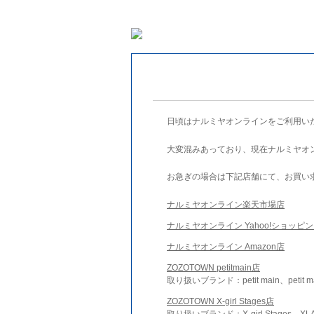
日頃はナルミヤオンラインをご利用い
大変混みあっており、現在ナルミヤオ
お急ぎの場合は下記店舗にて、お買い
ナルミヤオンライン楽天市場店
ナルミヤオンライン Yahoo!ショッピ
ナルミヤオンライン Amazon店
ZOZOTOWN petitmain店
取り扱いブランド：petit main、petit m
ZOZOTOWN X-girl Stages店
取り扱いブランド：X-girl Stages、XLA