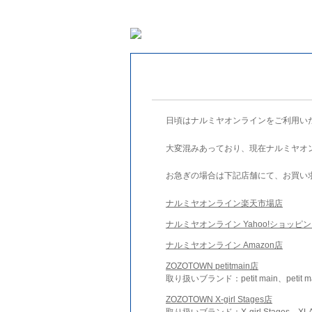
日頃はナルミヤオンラインをご利用い
大変混みあっており、現在ナルミヤオ
お急ぎの場合は下記店舗にて、お買い
ナルミヤオンライン楽天市場店
ナルミヤオンライン Yahoo!ショッピ
ナルミヤオンライン Amazon店
ZOZOTOWN petitmain店
取り扱いブランド：petit main、petit m
ZOZOTOWN X-girl Stages店
取り扱いブランド：X-girl Stages、XLA