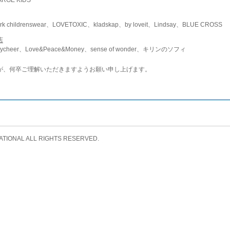
childrenswear、LOVETOXIC、kladskap、by loveit、Lindsay、BLUE CROSS
店
ycheer、Love&Peace&Money、sense of wonder、キリンのソフィ
が、何卒ご理解いただきますようお願い申し上げます。