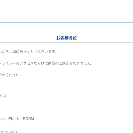
お客様各位
ただき、誠にありがとうございます。
ンラインへのアクセスならびに商品のご購入ができません。
求めください。
ング店
ain LIEN、b・ROOM
RGE KIDS