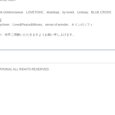
childrenswear、LOVETOXIC、kladskap、by loveit、Lindsay、BLUE CROSS
店
ycheer、Love&Peace&Money、sense of wonder、キリンのソフィ
が、何卒ご理解いただきますようお願い申し上げます。