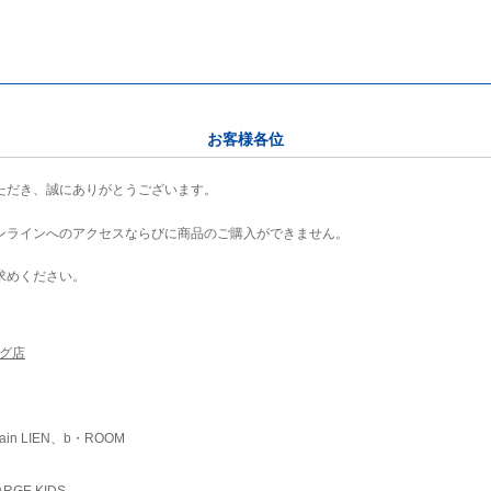
お客様各位
ただき、誠にありがとうございます。
ンラインへのアクセスならびに商品のご購入ができません。
求めください。
ング店
ain LIEN、b・ROOM
RGE KIDS