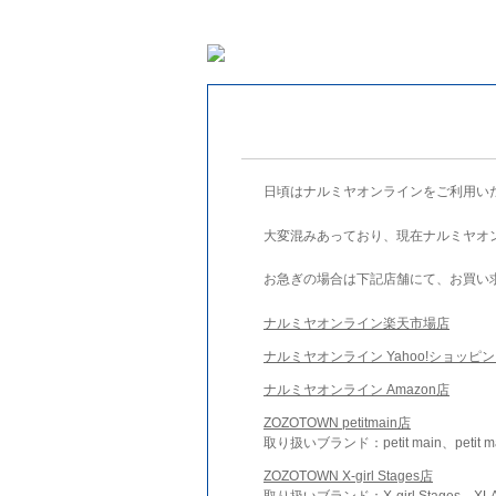
日頃はナルミヤオンラインをご利用い
大変混みあっており、現在ナルミヤオ
お急ぎの場合は下記店舗にて、お買い
ナルミヤオンライン楽天市場店
ナルミヤオンライン Yahoo!ショッピ
ナルミヤオンライン Amazon店
ZOZOTOWN petitmain店
取り扱いブランド：petit main、petit m
ZOZOTOWN X-girl Stages店
取り扱いブランド：X-girl Stages、XLA