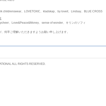
childrenswear、LOVETOXIC、kladskap、by loveit、Lindsay、BLUE CROSS
店
ycheer、Love&Peace&Money、sense of wonder、キリンのソフィ
が、何卒ご理解いただきますようお願い申し上げます。