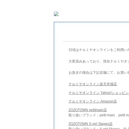
日頃はナルミヤオンラインをご利用い
大変混みあっており、現在ナルミヤオ
お急ぎの場合は下記店舗にて、お買い
ナルミヤオンライン楽天市場店
ナルミヤオンライン Yahoo!ショッピ
ナルミヤオンライン Amazon店
ZOZOTOWN petitmain店
取り扱いブランド：petit main、petit m
ZOZOTOWN X-girl Stages店
取り扱いブランド：X-girl Stages、XLA