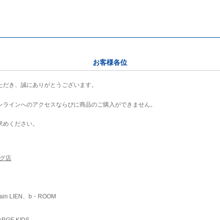
お客様各位
ただき、誠にありがとうございます。
ンラインへのアクセスならびに商品のご購入ができません。
求めください。
ング店
ain LIEN、b・ROOM
RGE KIDS