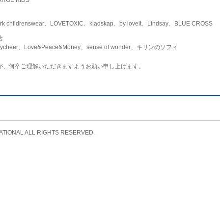
childrenswear、LOVETOXIC、kladskap、by loveit、Lindsay、BLUE CROSS
店
ycheer、Love&Peace&Money、sense of wonder、キリンのソフィ
が、何卒ご理解いただきますようお願い申し上げます。