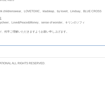
childrenswear、LOVETOXIC、kladskap、by loveit、Lindsay、BLUE CROSS
店
ycheer、Love&Peace&Money、sense of wonder、キリンのソフィ
が、何卒ご理解いただきますようお願い申し上げます。