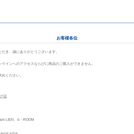
お客様各位
ただき、誠にありがとうございます。
ンラインへのアクセスならびに商品のご購入ができません。
求めください。
ング店
ain LIEN、b・ROOM
RGE KIDS