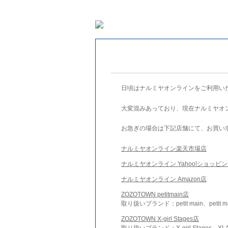
日頃はナルミヤオンラインをご利用い
大変混みあっており、現在ナルミヤオ
お急ぎの場合は下記店舗にて、お買い
ナルミヤオンライン楽天市場店
ナルミヤオンライン Yahoo!ショッピ
ナルミヤオンライン Amazon店
ZOZOTOWN petitmain店
取り扱いブランド：petit main、petit m
ZOZOTOWN X-girl Stages店
取り扱いブランド：X-girl Stages、XLA