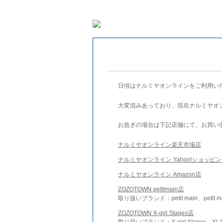
日頃はナルミヤオンラインをご利用い
大変混みあっており、現在ナルミヤオ
お急ぎの場合は下記店舗にて、お買い
ナルミヤオンライン楽天市場店
ナルミヤオンライン Yahoo!ショッピ
ナルミヤオンライン Amazon店
ZOZOTOWN petitmain店
取り扱いブランド：petit main、petit m
ZOZOTOWN X-girl Stages店
取り扱いブランド：X-girl Stages、XLA