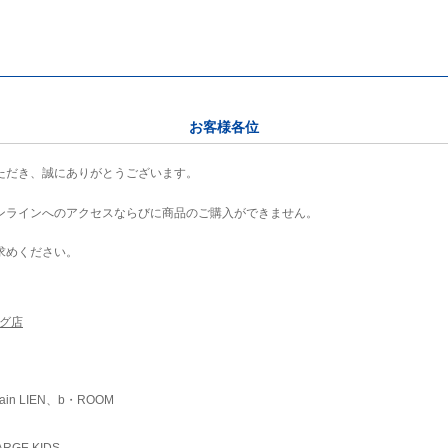
お客様各位
ただき、誠にありがとうございます。
ンラインへのアクセスならびに商品のご購入ができません。
求めください。
ング店
ain LIEN、b・ROOM
RGE KIDS