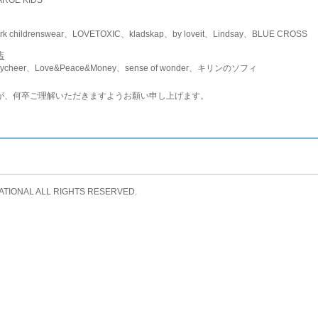
childrenswear、LOVETOXIC、kladskap、by loveit、Lindsay、BLUE CROSS
店
ycheer、Love&Peace&Money、sense of wonder、キリンのソフィ
が、何卒ご理解いただきますようお願い申し上げます。