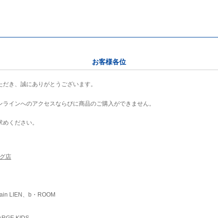
お客様各位
ただき、誠にありがとうございます。
ンラインへのアクセスならびに商品のご購入ができません。
求めください。
ング店
ain LIEN、b・ROOM
RGE KIDS