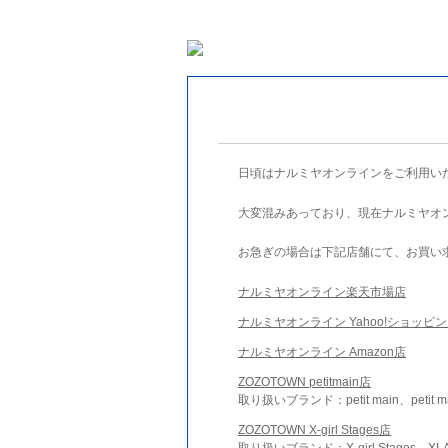
日頃はナルミヤオンラインをご利用い
大変混みあっており、現在ナルミヤオ
お急ぎの場合は下記店舗にて、お買い
ナルミヤオンライン楽天市場店
ナルミヤオンライン Yahoo!ショッピ
ナルミヤオンライン Amazon店
ZOZOTOWN petitmain店
取り扱いブランド：petit main、petit m
ZOZOTOWN X-girl Stages店
取り扱いブランド：X-girl Stages、XLA