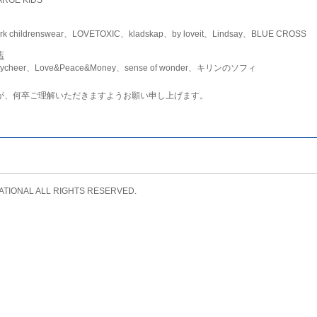
childrenswear、LOVETOXIC、kladskap、by loveit、Lindsay、BLUE CROSS
店
ycheer、Love&Peace&Money、sense of wonder、キリンのソフィ
が、何卒ご理解いただきますようお願い申し上げます。