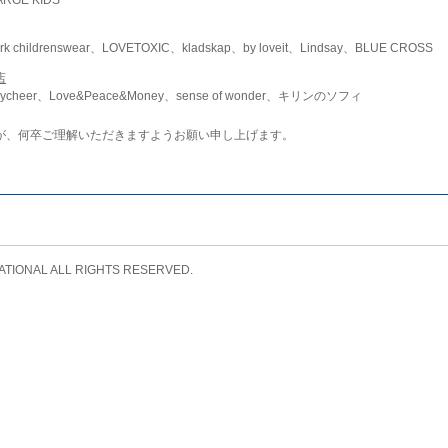
childrenswear、LOVETOXIC、kladskap、by loveit、Lindsay、BLUE CROSS
店
ycheer、Love&Peace&Money、sense of wonder、キリンのソフィ
が、何卒ご理解いただきますようお願い申し上げます。