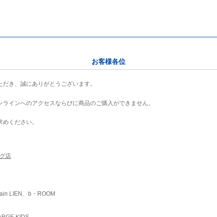
お客様各位
ただき、誠にありがとうございます。
ンラインへのアクセスならびに商品のご購入ができません。
求めください。
ング店
ain LIEN、b・ROOM
RGE KIDS