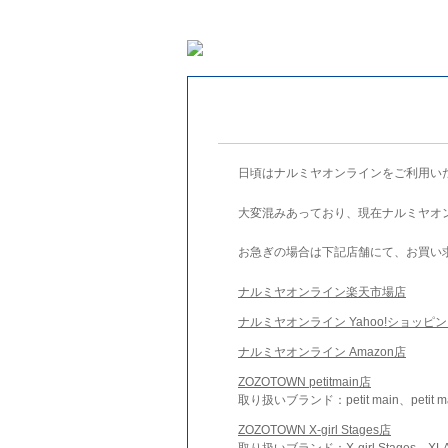
日頃はナルミヤオンラインをご利用い
大変混みあっており、現在ナルミヤオ
お急ぎの場合は下記店舗にて、お買い
ナルミヤオンライン楽天市場店
ナルミヤオンライン Yahoo!ショッピ
ナルミヤオンライン Amazon店
ZOZOTOWN petitmain店
取り扱いブランド：petit main、petit m
ZOZOTOWN X-girl Stages店
取り扱いブランド：X-girl Stages、XLA