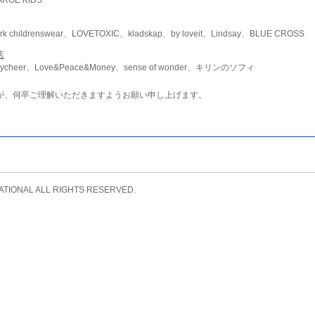
childrenswear、LOVETOXIC、kladskap、by loveit、Lindsay、BLUE CROSS
店
ycheer、Love&Peace&Money、sense of wonder、キリンのソフィ
が、何卒ご理解いただきますようお願い申し上げます。