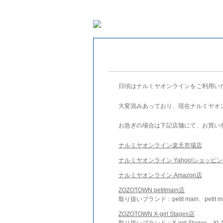
日頃はナルミヤオンラインをご利用い
大変混みあっており、現在ナルミヤオ
お急ぎの場合は下記店舗にて、お買い
ナルミヤオンライン楽天市場店
ナルミヤオンライン Yahoo!ショッピ
ナルミヤオンライン Amazon店
ZOZOTOWN petitmain店
取り扱いブランド：petit main、petit m
ZOZOTOWN X-girl Stages店
取り扱いブランド：X-girl Stages、XLA