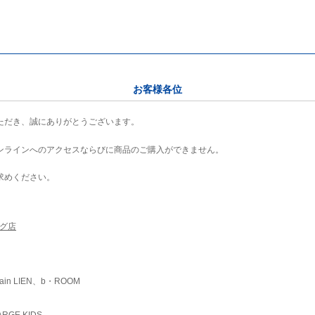
お客様各位
ただき、誠にありがとうございます。
ンラインへのアクセスならびに商品のご購入ができません。
求めください。
ング店
ain LIEN、b・ROOM
RGE KIDS