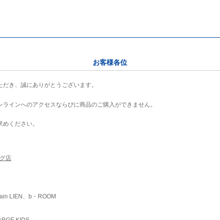
お客様各位
ただき、誠にありがとうございます。
ンラインへのアクセスならびに商品のご購入ができません。
求めください。
ング店
ain LIEN、b・ROOM
RGE KIDS