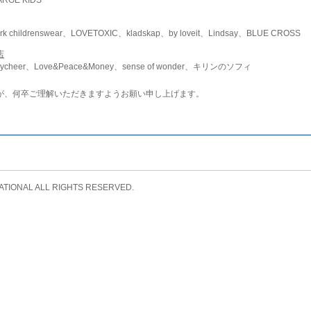
childrenswear、LOVETOXIC、kladskap、by loveit、Lindsay、BLUE CROSS
店
ycheer、Love&Peace&Money、sense of wonder、キリンのソフィ
が、何卒ご理解いただきますようお願い申し上げます。