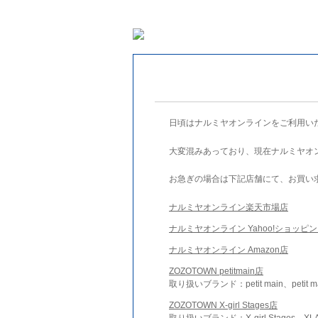
日頃はナルミヤオンラインをご利用い
大変混みあっており、現在ナルミヤオ
お急ぎの場合は下記店舗にて、お買い
ナルミヤオンライン楽天市場店
ナルミヤオンライン Yahoo!ショッピ
ナルミヤオンライン Amazon店
ZOZOTOWN petitmain店
取り扱いブランド：petit main、petit m
ZOZOTOWN X-girl Stages店
取り扱いブランド：X-girl Stages、XLA