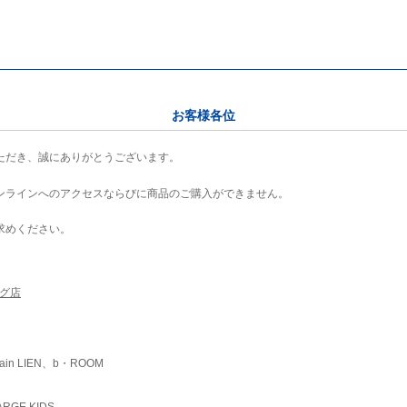
お客様各位
ただき、誠にありがとうございます。
ンラインへのアクセスならびに商品のご購入ができません。
求めください。
ング店
ain LIEN、b・ROOM
RGE KIDS