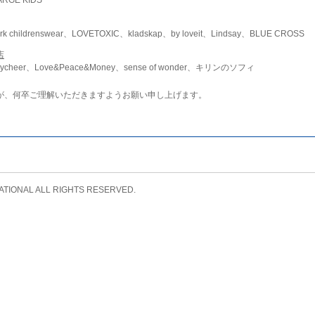
childrenswear、LOVETOXIC、kladskap、by loveit、Lindsay、BLUE CROSS
店
ycheer、Love&Peace&Money、sense of wonder、キリンのソフィ
が、何卒ご理解いただきますようお願い申し上げます。