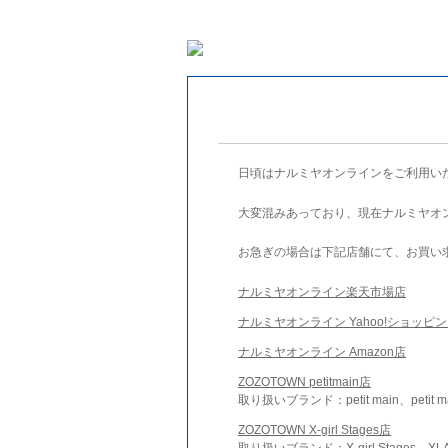
日頃はナルミヤオンラインをご利用い
大変混みあっており、現在ナルミヤオ
お急ぎの場合は下記店舗にて、お買い
ナルミヤオンライン楽天市場店
ナルミヤオンライン Yahoo!ショッピ
ナルミヤオンライン Amazon店
ZOZOTOWN petitmain店
取り扱いブランド：petit main、petit m
ZOZOTOWN X-girl Stages店
取り扱いブランド：X-girl Stages、XLA