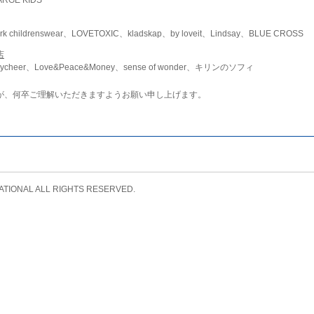
childrenswear、LOVETOXIC、kladskap、by loveit、Lindsay、BLUE CROSS
店
ycheer、Love&Peace&Money、sense of wonder、キリンのソフィ
が、何卒ご理解いただきますようお願い申し上げます。