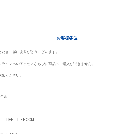
お客様各位
ただき、誠にありがとうございます。
ンラインへのアクセスならびに商品のご購入ができません。
求めください。
ング店
ain LIEN、b・ROOM
RGE KIDS