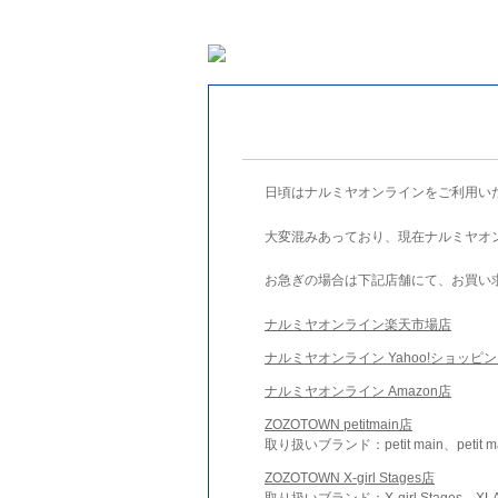
日頃はナルミヤオンラインをご利用い
大変混みあっており、現在ナルミヤオ
お急ぎの場合は下記店舗にて、お買い
ナルミヤオンライン楽天市場店
ナルミヤオンライン Yahoo!ショッピ
ナルミヤオンライン Amazon店
ZOZOTOWN petitmain店
取り扱いブランド：petit main、petit m
ZOZOTOWN X-girl Stages店
取り扱いブランド：X-girl Stages、XLA