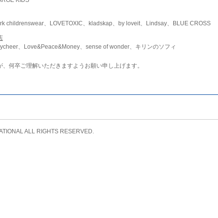
childrenswear、LOVETOXIC、kladskap、by loveit、Lindsay、BLUE CROSS
店
ycheer、Love&Peace&Money、sense of wonder、キリンのソフィ
が、何卒ご理解いただきますようお願い申し上げます。