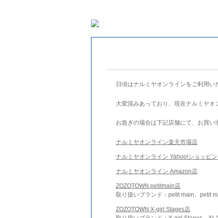
日頃はナルミヤオンラインをご利用い
大変混みあっており、現在ナルミヤオ
お急ぎの場合は下記店舗にて、お買い
ナルミヤオンライン楽天市場店
ナルミヤオンライン Yahoo!ショッピ
ナルミヤオンライン Amazon店
ZOZOTOWN petitmain店
取り扱いブランド：petit main、petit m
ZOZOTOWN X-girl Stages店
取り扱いブランド：X-girl Stages、XLA