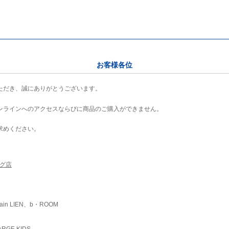
お客様各位
ただき、誠にありがとうございます。
ンラインへのアクセスならびに商品のご購入ができません。
求めください。
ング店
ain LIEN、b・ROOM
RGE KIDS