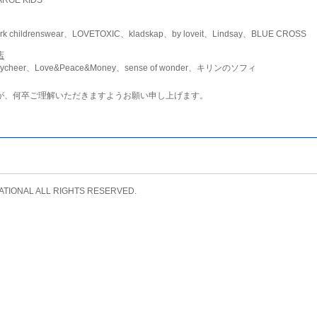
childrenswear、LOVETOXIC、kladskap、by loveit、Lindsay、BLUE CROSS
店
ycheer、Love&Peace&Money、sense of wonder、キリンのソフィ
が、何卒ご理解いただきますようお願い申し上げます。