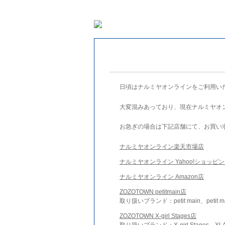
日頃はナルミヤオンラインをご利用い
大変混みあっており、現在ナルミヤオ
お急ぎの場合は下記店舗にて、お買い
ナルミヤオンライン楽天市場店
ナルミヤオンライン Yahoo!ショッピ
ナルミヤオンライン Amazon店
ZOZOTOWN petitmain店
取り扱いブランド：petit main、petit m
ZOZOTOWN X-girl Stages店
取り扱いブランド：X-girl Stages、XLA