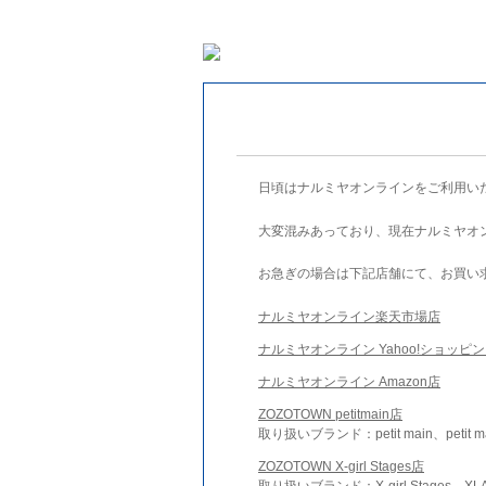
日頃はナルミヤオンラインをご利用い
大変混みあっており、現在ナルミヤオ
お急ぎの場合は下記店舗にて、お買い
ナルミヤオンライン楽天市場店
ナルミヤオンライン Yahoo!ショッピ
ナルミヤオンライン Amazon店
ZOZOTOWN petitmain店
取り扱いブランド：petit main、petit m
ZOZOTOWN X-girl Stages店
取り扱いブランド：X-girl Stages、XLA