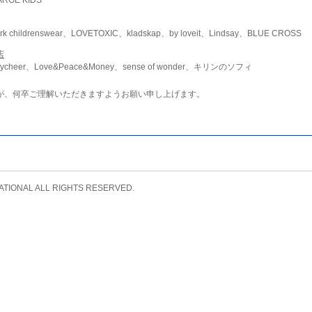
childrenswear、LOVETOXIC、kladskap、by loveit、Lindsay、BLUE CROSS
店
ycheer、Love&Peace&Money、sense of wonder、キリンのソフィ
が、何卒ご理解いただきますようお願い申し上げます。