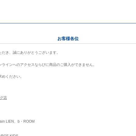
お客様各位
ただき、誠にありがとうございます。
ンラインへのアクセスならびに商品のご購入ができません。
求めください。
ング店
ain LIEN、b・ROOM
RGE KIDS