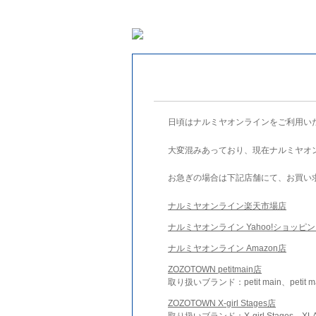
日頃はナルミヤオンラインをご利用い
大変混みあっており、現在ナルミヤオ
お急ぎの場合は下記店舗にて、お買い
ナルミヤオンライン楽天市場店
ナルミヤオンライン Yahoo!ショッピ
ナルミヤオンライン Amazon店
ZOZOTOWN petitmain店
取り扱いブランド：petit main、petit m
ZOZOTOWN X-girl Stages店
取り扱いブランド：X-girl Stages、XLA