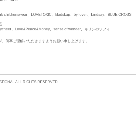
childrenswear、LOVETOXIC、kladskap、by loveit、Lindsay、BLUE CROSS
店
ycheer、Love&Peace&Money、sense of wonder、キリンのソフィ
が、何卒ご理解いただきますようお願い申し上げます。