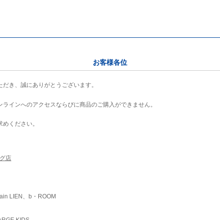
お客様各位
ただき、誠にありがとうございます。
ンラインへのアクセスならびに商品のご購入ができません。
求めください。
ング店
ain LIEN、b・ROOM
RGE KIDS