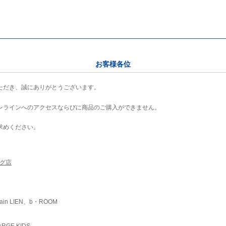
お客様各位
ただき、誠にありがとうございます。
ンラインへのアクセスならびに商品のご購入ができません。
求めください。
ング店
ain LIEN、b・ROOM
RGE KIDS