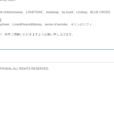
childrenswear、LOVETOXIC、kladskap、by loveit、Lindsay、BLUE CROSS
店
ycheer、Love&Peace&Money、sense of wonder、キリンのソフィ
が、何卒ご理解いただきますようお願い申し上げます。