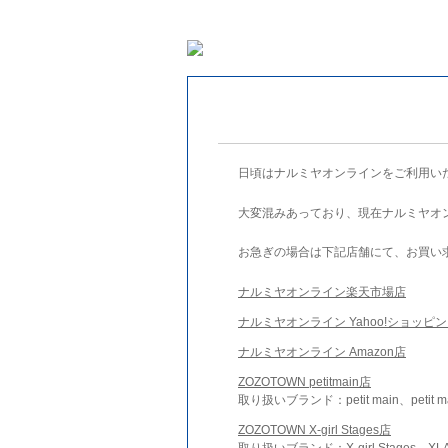
日頃はナルミヤオンラインをご利用い
大変混みあっており、現在ナルミヤオ
お急ぎの場合は下記店舗にて、お買い
ナルミヤオンライン楽天市場店
ナルミヤオンライン Yahoo!ショッピ
ナルミヤオンライン Amazon店
ZOZOTOWN petitmain店
取り扱いブランド：petit main、petit m
ZOZOTOWN X-girl Stages店
取り扱いブランド：X-girl Stages、XLA