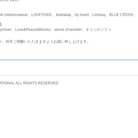
childrenswear、LOVETOXIC、kladskap、by loveit、Lindsay、BLUE CROSS
店
ycheer、Love&Peace&Money、sense of wonder、キリンのソフィ
が、何卒ご理解いただきますようお願い申し上げます。