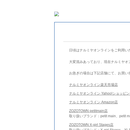
日頃はナルミヤオンラインをご利用い
大変混みあっており、現在ナルミヤオ
お急ぎの場合は下記店舗にて、お買い
ナルミヤオンライン楽天市場店
ナルミヤオンライン Yahoo!ショッピ
ナルミヤオンライン Amazon店
ZOZOTOWN petitmain店
取り扱いブランド：petit main、petit m
ZOZOTOWN X-girl Stages店
取り扱いブランド：X-girl Stages、XLA