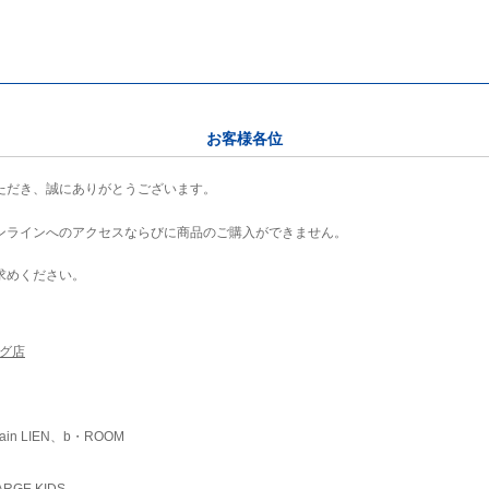
お客様各位
ただき、誠にありがとうございます。
ンラインへのアクセスならびに商品のご購入ができません。
求めください。
ング店
ain LIEN、b・ROOM
RGE KIDS