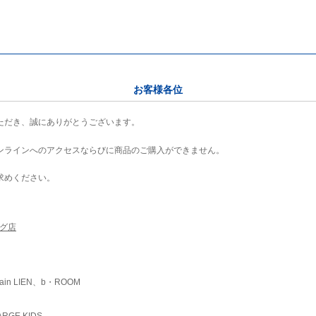
お客様各位
ただき、誠にありがとうございます。
ンラインへのアクセスならびに商品のご購入ができません。
求めください。
ング店
ain LIEN、b・ROOM
RGE KIDS