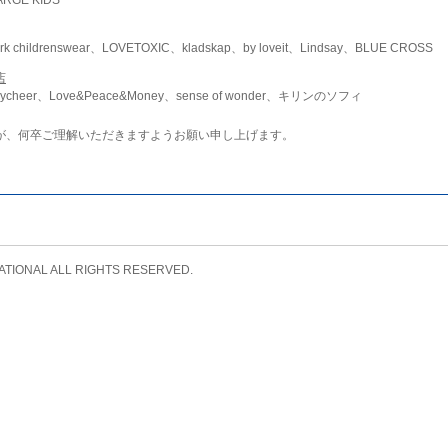
childrenswear、LOVETOXIC、kladskap、by loveit、Lindsay、BLUE CROSS
店
ycheer、Love&Peace&Money、sense of wonder、キリンのソフィ
が、何卒ご理解いただきますようお願い申し上げます。