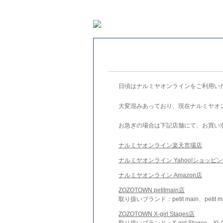
日頃はナルミヤオンラインをご利用い
大変混みあっており、現在ナルミヤオ
お急ぎの場合は下記店舗にて、お買い
ナルミヤオンライン楽天市場店
ナルミヤオンライン Yahoo!ショッピ
ナルミヤオンライン Amazon店
ZOZOTOWN petitmain店
取り扱いブランド：petit main、petit m
ZOZOTOWN X-girl Stages店
取り扱いブランド：X-girl Stages、XLA