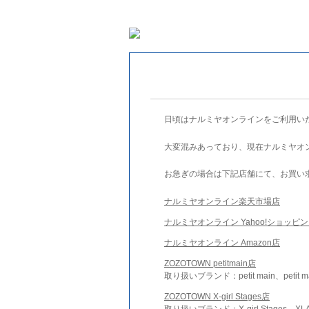
日頃はナルミヤオンラインをご利用い
大変混みあっており、現在ナルミヤオ
お急ぎの場合は下記店舗にて、お買い
ナルミヤオンライン楽天市場店
ナルミヤオンライン Yahoo!ショッピ
ナルミヤオンライン Amazon店
ZOZOTOWN petitmain店
取り扱いブランド：petit main、petit m
ZOZOTOWN X-girl Stages店
取り扱いブランド：X-girl Stages、XLA