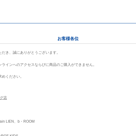
お客様各位
ただき、誠にありがとうございます。
ンラインへのアクセスならびに商品のご購入ができません。
求めください。
ング店
ain LIEN、b・ROOM
RGE KIDS