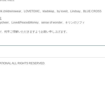
childrenswear、LOVETOXIC、kladskap、by loveit、Lindsay、BLUE CROSS
店
ycheer、Love&Peace&Money、sense of wonder、キリンのソフィ
が、何卒ご理解いただきますようお願い申し上げます。