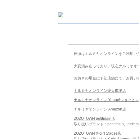
日頃はナルミヤオンラインをご利用い
大変混みあっており、現在ナルミヤオ
お急ぎの場合は下記店舗にて、お買い
ナルミヤオンライン楽天市場店
ナルミヤオンライン Yahoo!ショッピ
ナルミヤオンライン Amazon店
ZOZOTOWN petitmain店
取り扱いブランド：petit main、petit m
ZOZOTOWN X-girl Stages店
取り扱いブランド：X-girl Stages、XLA