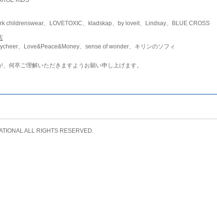
childrenswear、LOVETOXIC、kladskap、by loveit、Lindsay、BLUE CROSS
店
ycheer、Love&Peace&Money、sense of wonder、キリンのソフィ
が、何卒ご理解いただきますようお願い申し上げます。