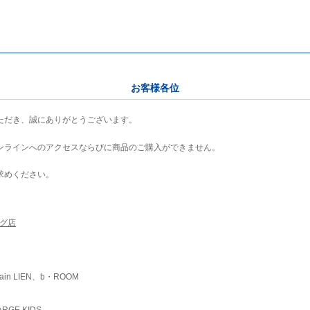
お客様各位
ただき、誠にありがとうございます。
ンラインへのアクセスならびに商品のご購入ができません。
求めください。
ング店
ain LIEN、b・ROOM
RGE KIDS