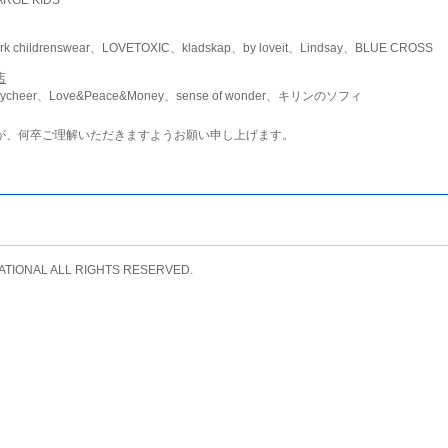
childrenswear、LOVETOXIC、kladskap、by loveit、Lindsay、BLUE CROSS
店
ycheer、Love&Peace&Money、sense of wonder、キリンのソフィ
が、何卒ご理解いただきますようお願い申し上げます。