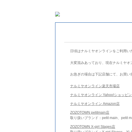
日頃はナルミヤオンラインをご利用い
大変混みあっており、現在ナルミヤオ
お急ぎの場合は下記店舗にて、お買い
ナルミヤオンライン楽天市場店
ナルミヤオンライン Yahoo!ショッピ
ナルミヤオンライン Amazon店
ZOZOTOWN petitmain店
取り扱いブランド：petit main、petit m
ZOZOTOWN X-girl Stages店
取り扱いブランド：X-girl Stages、XLA