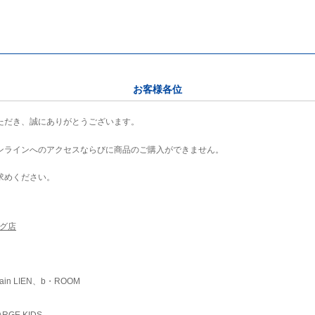
お客様各位
ただき、誠にありがとうございます。
ンラインへのアクセスならびに商品のご購入ができません。
求めください。
ング店
ain LIEN、b・ROOM
RGE KIDS